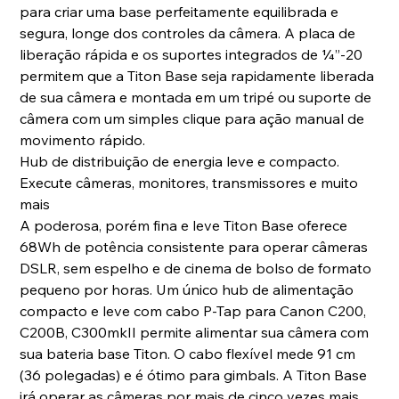
para criar uma base perfeitamente equilibrada e
segura, longe dos controles da câmera. A placa de
liberação rápida e os suportes integrados de ¼”-20
permitem que a Titon Base seja rapidamente liberada
de sua câmera e montada em um tripé ou suporte de
câmera com um simples clique para ação manual de
movimento rápido.
Hub de distribuição de energia leve e compacto.
Execute câmeras, monitores, transmissores e muito
mais
A poderosa, porém fina e leve Titon Base oferece
68Wh de potência consistente para operar câmeras
DSLR, sem espelho e de cinema de bolso de formato
pequeno por horas. Um único hub de alimentação
compacto e leve com cabo P-Tap para Canon C200,
C200B, C300mkII permite alimentar sua câmera com
sua bateria base Titon. O cabo flexível mede 91 cm
(36 polegadas) e é ótimo para gimbals. A Titon Base
irá operar as câmeras por mais de cinco vezes mais