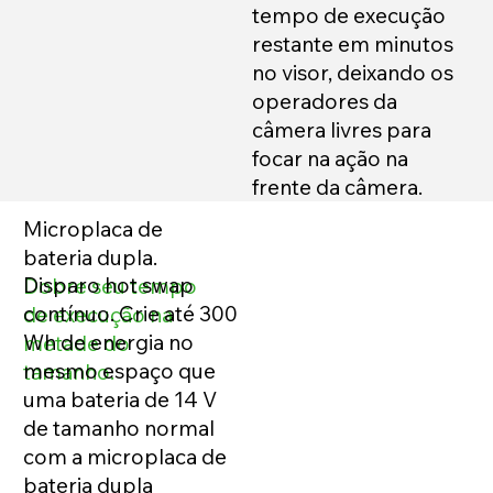
tempo de execução
restante em minutos
no visor, deixando os
operadores da
câmera livres para
focar na ação na
frente da câmera.
Microplaca de
bateria dupla.
Disparo hot swap
Dobre seu tempo
contínuo. Crie até 300
de execução na
Wh de energia no
metade do
mesmo espaço que
tamanho.
uma bateria de 14 V
de tamanho normal
com a microplaca de
bateria dupla