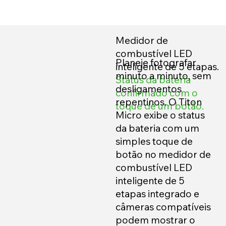
Medidor de
combustível LED
Planeje fotografar
inteligente de 5 etapas.
minuto a minuto, sem
Status da bateria
desligamentos
confirmado com o
repentinos. O Titon
toque de um botão.
Micro exibe o status
da bateria com um
simples toque de
botão no medidor de
combustível LED
inteligente de 5
etapas integrado e
câmeras compatíveis
podem mostrar o