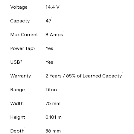
Voltage
14.4 V
Capacity
47
Max Current
8 Amps
Power Tap?
Yes
USB?
Yes
Warranty
2 Years / 65% of Learned Capacity
Range
Titon
Width
75 mm
Height
0.101 m
Depth
36 mm