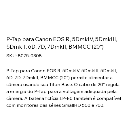
P-Tap para Canon EOS R, 5DmkIV, 5DmkIII,
5DmkII, 6D, 7D, 7DmkII, BMMCC (20″)
SKU
SKU:
8075-0308
8075-
0308
P-Tap para Canon EOS R, 5DmkIV, 5DmkIII, 5DmkII,
6D, 7D, 7DmkII, BMMCC (20″) permite alimentar a
câmera usando sua Titon Base. O cabo de 20” regula
a energia do P-Tap para a voltagem adequada pela
câmera. A bateria fictícia LP-E6 também é compatível
com monitores das séries SmallHD 500 e 700.