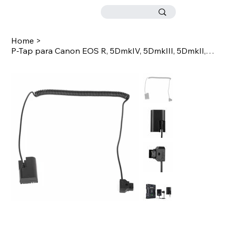
Home
>
P-Tap para Canon EOS R, 5DmkIV, 5DmkIII, 5DmkII, 6D, 7D, 7DmkII, BMMCC (20″)