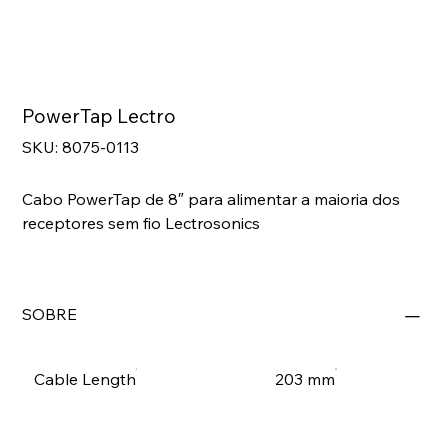
PowerTap Lectro
SKU
SKU:
8075-0113
8075-
0113
Cabo PowerTap de 8″ para alimentar a maioria dos
receptores sem fio Lectrosonics
SOBRE
Cable Length
203 mm